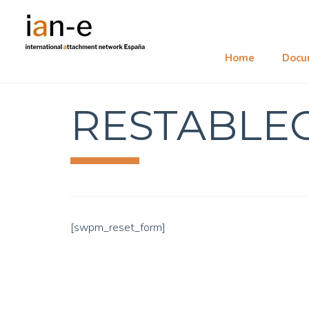
Home
Docu
RESTABLE
[swpm_reset_form]