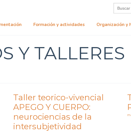
Buscar:
mentación
Formación y actividades
Organización y 
S Y TALLERES
Taller teorico-vivencial
APEGO Y CUERPO:
neurociencias de la
m
intersubjetividad