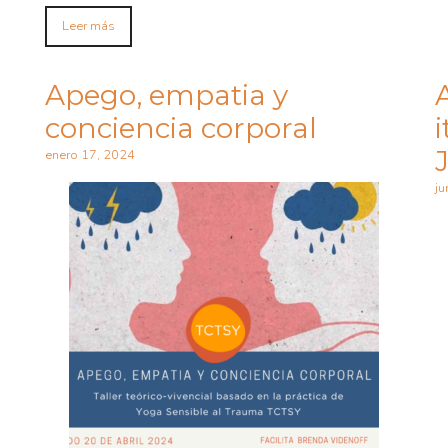
Leer más
Apego, empatia y
conciencia corporal
i
enero 17, 2024
ju