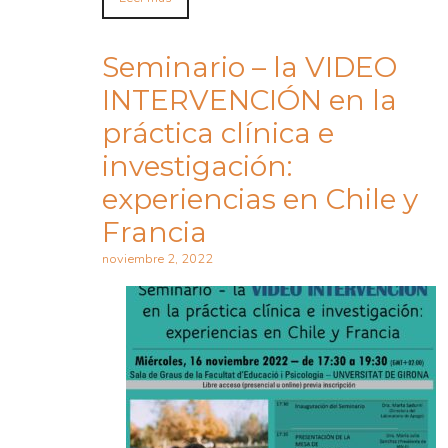
Seminario – la VIDEO
INTERVENCIÓN en la
práctica clínica e
investigación:
experiencias en Chile y
Francia
noviembre 2, 2022