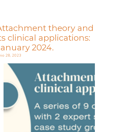
Attachment theory and
ts clinical applications:
January 2024.
nio 28, 2023