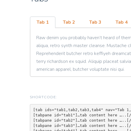
Tab 1
Tab 2
Tab 3
Tab 4
Raw denim you probably haven’t heard of them
aliqua, retro synth master cleanse. Mustache c
Reprehenderit butcher retro keffiyeh dreamcatc
terry richardson ex squid. Aliquip placeat salvia
american apparel, butcher voluptate nisi qui.
SHORTCODE:
[tab ids="tab1,tab2,tab3,tab4" nav="Tab 1,
[tabpane id="tab1"]…tab content here …..[/
[tabpane id="tab2"]…tab content here …..[/
[tabpane id="tab3"]…tab content here …..[/
[tabpane id="tab4"]…tab content here …..[/