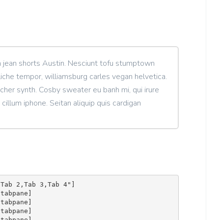
 jean shorts Austin. Nesciunt tofu stumptown
liche tempor, williamsburg carles vegan helvetica.
her synth. Cosby sweater eu banh mi, qui irure
 cillum iphone. Seitan aliquip quis cardigan
Tab 2,Tab 3,Tab 4"]

tabpane]

tabpane]

tabpane]

tabpane]
