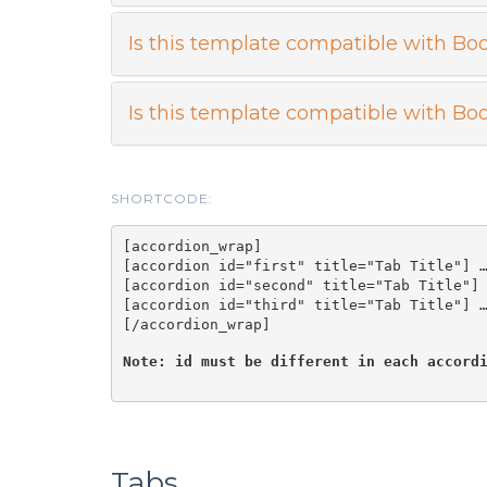
Is this template compatible with Boo
Is this template compatible with Boo
SHORTCODE:
[accordion_wrap]

[accordion id="first" title="Tab Title"] …
[accordion id="second" title="Tab Title"] 
[accordion id="third" title="Tab Title"] …
Note: id must be different in each accord
Tabs